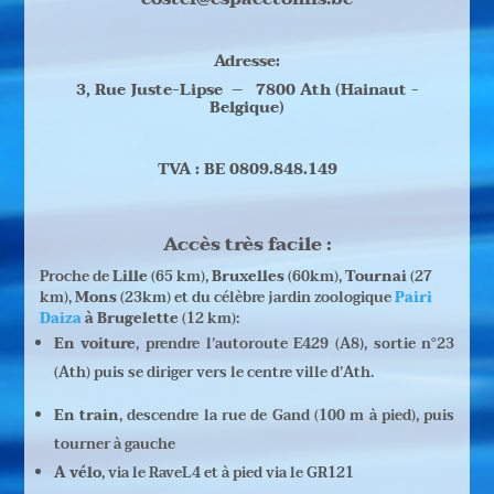
Adresse:
3, Rue Juste-Lipse – 7800 Ath (Hainaut -
Belgique)
TVA : BE 0809.848.149
Accès très facile :
Proche de
Lille
(65 km),
Bruxelles
(60km),
Tournai
(27
km),
Mons
(23km) et du célèbre jardin zoologique
Pairi
Daiza
à Brugelette
(12 km):
En voiture
, prendre l’autoroute E429 (A8), sortie n°23
(Ath) puis se diriger vers le centre ville d’Ath.
En train
, descendre la rue de Gand (100 m à pied), puis
tourner à gauche
A vélo
, via le RaveL4 et à pied via le GR121